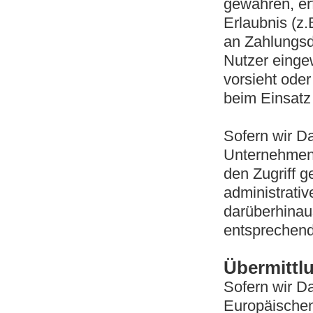
gewähren, erf
Erlaubnis (z.
an Zahlungsdie
Nutzer eingew
vorsieht oder
beim Einsatz
Sofern wir D
Unternehmens
den Zugriff g
administrati
darüberhinau
entsprechen
Übermittlu
Sofern wir Da
Europäischen