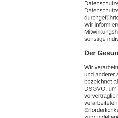
Datenschutze
Datenschutze
durchgeführt
Wir informie
Mitwirkungsha
sonstige indi
Der Gesun
Wir verarbei
und anderer A
bezeichnet al
DSGVO, um ih
vorvertraglic
verarbeitete
Erforderlichk
zugrundelieg