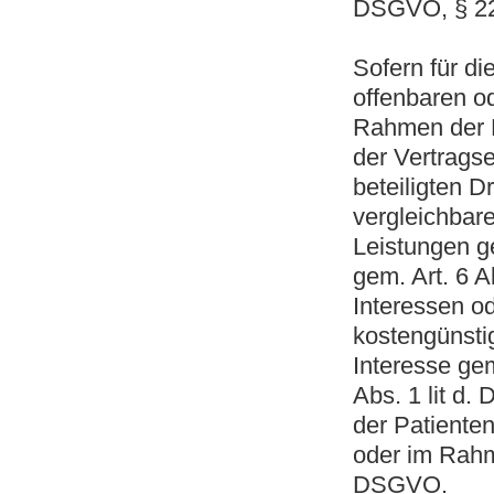
DSGVO, § 22 
Sofern für di
offenbaren od
Rahmen der K
der Vertragse
beteiligten D
vergleichbare
Leistungen ge
gem. Art. 6 A
Interessen od
kostengünsti
Interesse gem
Abs. 1 lit d
der Patiente
oder im Rahme
DSGVO.