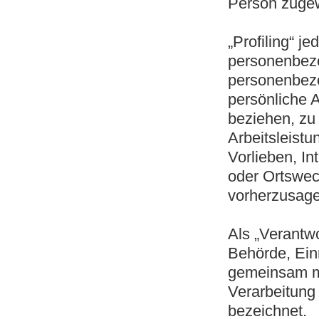
Person zuge
„Profiling“ j
personenbezo
personenbez
persönliche A
beziehen, zu
Arbeitsleistu
Vorlieben, In
oder Ortswec
vorherzusage
Als „Verantwo
Behörde, Einr
gemeinsam mi
Verarbeitung
bezeichnet.