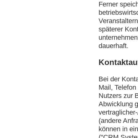
Ferner speic
betriebswirts
Veranstalter
späterer Kon
unternehmens
dauerhaft.
Kontakta
Bei der Kont
Mail, Telefo
Nutzers zur 
Abwicklung ge
vertraglicher-
(andere Anfr
können in e
("CRM System