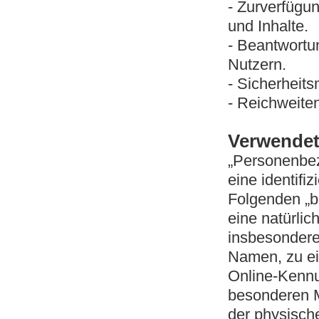
- Zurverfügu
und Inhalte.
- Beantwortu
Nutzern.
- Sicherhei
- Reichweit
Verwendete
„Personenbez
eine identifiz
Folgenden „be
eine natürlic
insbesondere
Namen, zu ei
Online-Kennu
besonderen M
der physisch