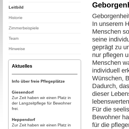
Geborgenh
Leitbild
Geborgenhei
Historie
In unserem H
Zimmerbeispiele
Menschen so 
seine indivi
Team
geprägt zu u
Hinweise
nur pflegen 
Menschen wah
Aktuelles
individuell 
Wünschen, Be
Info über freie Pflegeplätze
Dadurch, das
Giesendorf
dieser Leben
Zur Zeit haben wir einen Platz in
lebenswerten
der Langzeitpflege für Bewohner
Für die seeli
frei.
Bewohner hab
Heppendorf
für die pfleg
Zur Zeit haben wir einen Platz in