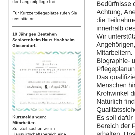
der Langzeitpflege frei.
Bedürfnisse 
Achtung, Ane
Für Kurzzeitpflegeplätze rufen Sie
uns bitte an.
die Teilnahm
innerhalb de
10 Jähriges Bestehen
Wir unterstü
Seniorenheim Haus Hochheim
Angehörigen,
Giesendorf:
Mitarbeitern.
Biographie- 
Pflegeplanun
Das qualifizi
Menschen hi
Krohwinkel d
Natürlich fin
Qualitätssic
Es soll dafür
Kurzmeldungen:
Mitarbeiter:
Bereich der 
Zur Zeit suchen wir im
erhalten. Uns
Hauswirtschaftsbereich eine